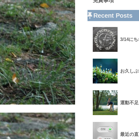
免責事項
Recent Posts
3/14
お久しぶ
運動不足
最近の直