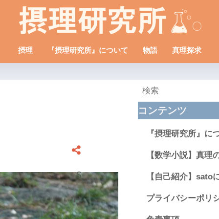
摂理
『摂理研究所』について
物語
真理探求
コンテンツ
『摂理研究所』に
【数学小説】真理
【自己紹介】sato
プライバシーポリ