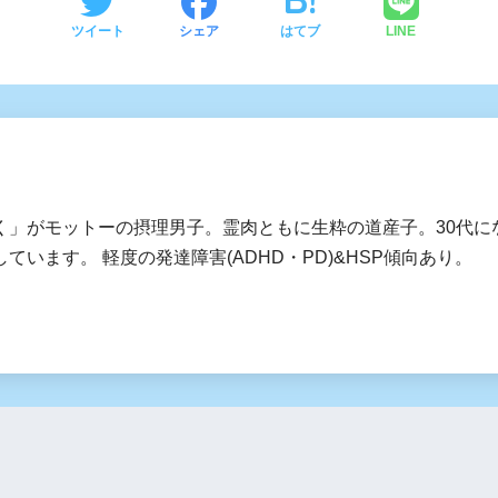
ツイート
シェア
はてブ
LINE
く」がモットーの摂理男子。霊肉ともに生粋の道産子。30代に
ています。 軽度の発達障害(ADHD・PD)&HSP傾向あり。