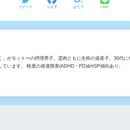
ツイート
シェア
はてブ
LINE
く」がモットーの摂理男子。霊肉ともに生粋の道産子。30代に
ています。 軽度の発達障害(ADHD・PD)&HSP傾向あり。