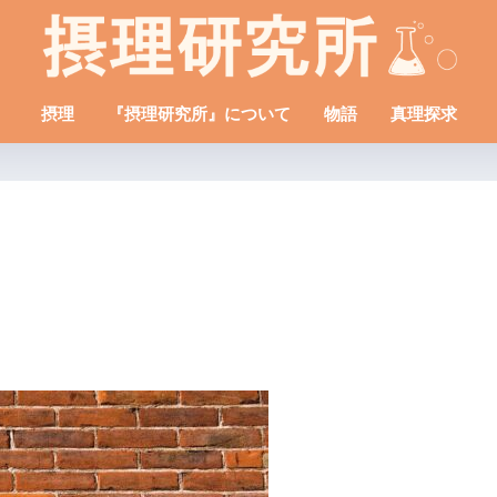
摂理
『摂理研究所』について
物語
真理探求