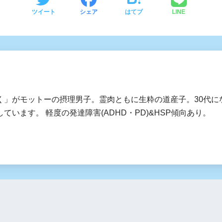
ツイート
シェア
はてブ
LINE
く」がモットーの摂理男子。霊肉ともに生粋の道産子。30代に
ています。 軽度の発達障害(ADHD・PD)&HSP傾向あり。