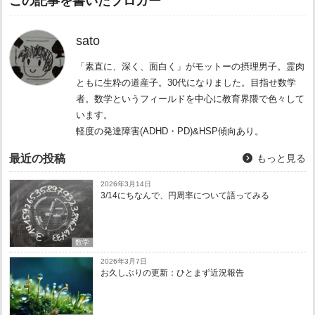
この記事を書いたブロガー
sato
「素直に、深く、面白く」がモットーの摂理男子。霊肉
ともに生粋の道産子。30代になりました。目指せ数学
者。数学というフィールドを中心に教育界隈で色々して
います。
軽度の発達障害(ADHD・PD)&HSP傾向あり。
最近の投稿
もっと見る
2026年3月14日
3/14にちなんで、円周率について語ってみる
数学
2026年3月7日
お久しぶりの更新：ひとまず近況報告