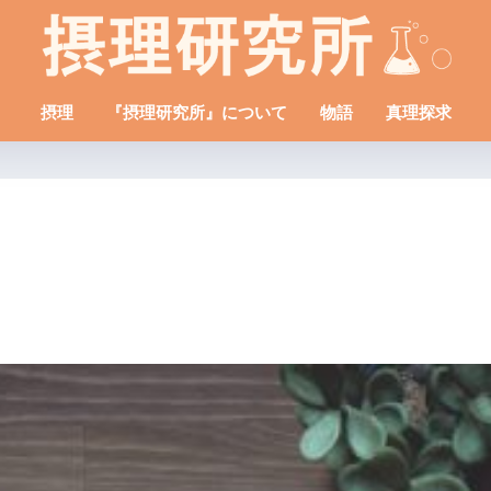
摂理
『摂理研究所』について
物語
真理探求