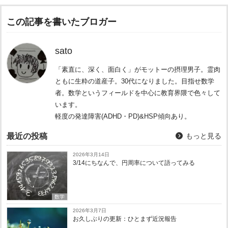
この記事を書いたブロガー
sato
「素直に、深く、面白く」がモットーの摂理男子。霊肉
ともに生粋の道産子。30代になりました。目指せ数学
者。数学というフィールドを中心に教育界隈で色々して
います。
軽度の発達障害(ADHD・PD)&HSP傾向あり。
最近の投稿
もっと見る
2026年3月14日
3/14にちなんで、円周率について語ってみる
数学
2026年3月7日
お久しぶりの更新：ひとまず近況報告