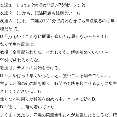
友達１「(…はぁ!?穴埋め問題が75問だって!?)」
友達２「(しかも、記述問題も結構長い…)」
友達３「(これ…穴埋め1問1分で終わらせても満点取るのは無
理だぞ!?)」
D「(うぉい！こんなに問題が多いとは思わなかったぞ！)」
驚く学生を尻目に。
教授「全員配られたな。それじゃあ、解答始めていいぞ～。
90分で終わるからな。」
教授は、テストの開始を告げる。
D「(…やばっ！早くやらないと…驚いている場合でない…。
主よ…時間の剣の柄を握り、時間の奇跡を起こせるように集中
させてください…。)」
焦りながら周りが解答を始める中、とっさに祈るD。
D「(よし…。落ち着いてきた。
よくよく見たら、穴埋め問題全部おれが勉強したところだ。確