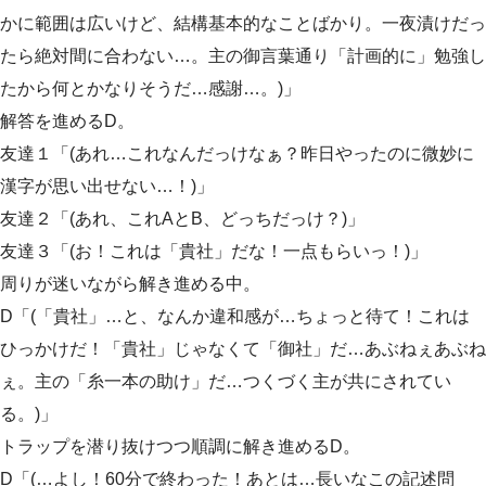
かに範囲は広いけど、結構基本的なことばかり。一夜漬けだっ
たら絶対間に合わない…。主の御言葉通り「計画的に」勉強し
たから何とかなりそうだ…感謝…。)」
解答を進めるD。
友達１「(あれ…これなんだっけなぁ？昨日やったのに微妙に
漢字が思い出せない…！)」
友達２「(あれ、これAとB、どっちだっけ？)」
友達３「(お！これは「貴社」だな！一点もらいっ！)」
周りが迷いながら解き進める中。
D「(「貴社」…と、なんか違和感が…ちょっと待て！これは
ひっかけだ！「貴社」じゃなくて「御社」だ…あぶねぇあぶね
ぇ。主の「糸一本の助け」だ…つくづく主が共にされてい
る。)」
トラップを潜り抜けつつ順調に解き進めるD。
D「(…よし！60分で終わった！あとは…長いなこの記述問