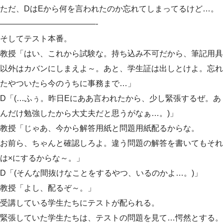
ただ、DはEから何を言われたのか忘れてしまってるけど…。
————————————-
そしてテスト本番。
教授「はい、これから試験な。持ち込み不可だから、筆記用具
以外はカバンにしまえよ～。あと、学生証は出しとけよ。忘れ
たやついたら今のうちに事務まで…」
D「(…ふぅ。昨日Eにああ言われたから、少し緊張するぜ。あ
んだけ勉強したから大丈夫だと思うがなぁ…。)」
教授「じゃあ、今から解答用紙と問題用紙配るからな。
お前ら、ちゃんと確認しろよ。違う問題の解答を書いてもそれ
は×にするからな～。」
D「(そんな間抜けなことをするやつ、いるのかよ…。)」
教授「よし、配るぞ～。」
受講している学生たちにテストが配られる。
緊張していた学生たちは、テストの問題を見て…愕然とする。