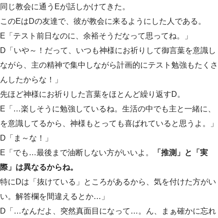
同じ教会に通うEが話しかけてきた。
このEはDの友達で、彼が教会に来るようにした人である。
E「テスト前日なのに、余裕そうだなって思ってね。」
D「いや～！だって、いつも神様にお祈りして御言葉を意識し
ながら、主の精神で集中しながら計画的にテスト勉強もたくさ
んしたからな！」
先ほど神様にお祈りした言葉をほとんど繰り返すD。
E「…楽しそうに勉強しているね。生活の中でも主と一緒に、
を意識してるから、神様もとっても喜ばれていると思うよ。」
D「ま～な！」
E「でも…最後まで油断しない方がいいよ。
「推測」と「実
際」は異なるからね。
特にDは「抜けている」ところがあるから、気を付けた方がい
い。解答欄を間違えるとか…」
D「…なんだよ、突然真面目になって…。ん、まぁ確かに忘れ