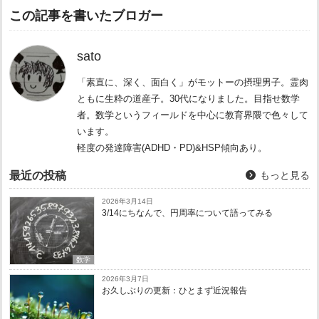
この記事を書いたブロガー
sato
「素直に、深く、面白く」がモットーの摂理男子。霊肉
ともに生粋の道産子。30代になりました。目指せ数学
者。数学というフィールドを中心に教育界隈で色々して
います。
軽度の発達障害(ADHD・PD)&HSP傾向あり。
最近の投稿
もっと見る
2026年3月14日
3/14にちなんで、円周率について語ってみる
数学
2026年3月7日
お久しぶりの更新：ひとまず近況報告