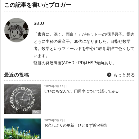
この記事を書いたブロガー
sato
「素直に、深く、面白く」がモットーの摂理男子。霊肉
ともに生粋の道産子。30代になりました。目指せ数学
者。数学というフィールドを中心に教育界隈で色々して
います。
軽度の発達障害(ADHD・PD)&HSP傾向あり。
最近の投稿
もっと見る
2026年3月14日
3/14にちなんで、円周率について語ってみる
数学
2026年3月7日
お久しぶりの更新：ひとまず近況報告