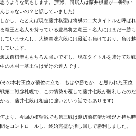
思うような気もします。(実際、同居人は藤井棋聖が一番強い
んじゃないの？と話していました)
しかし、たとえば現在藤井棋聖は将棋の二大タイトルと呼ばれ
る竜王と名人を持っている豊島将之竜王・名人にはまだ一勝も
していませんし、大橋貴洸六段には最近も負けており、負け越
しています。
渡辺前棋聖ももちろん強いですし、現在タイトルを賭けて対戦
中の木村一基王位は受けの達人です。
(その木村王位が優位に立ち、もはや勝ちか、と思われた王位
戦第二戦@札幌で、この情勢を覆して藤井七段が勝利したのだ
から、藤井七段は相当に強いという話でもあります)
何より、今回の棋聖戦でも第三戦は渡辺前棋聖が状況と持ち時
間をコントロールし、終始完璧な指し回しで勝利しました。