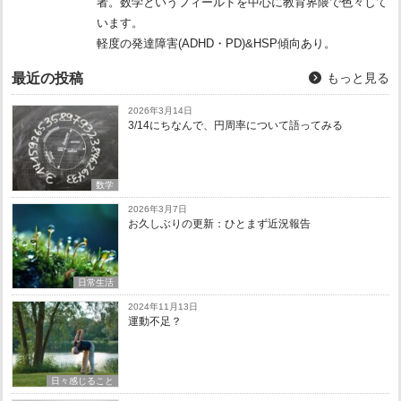
者。数学というフィールドを中心に教育界隈で色々して
います。
軽度の発達障害(ADHD・PD)&HSP傾向あり。
最近の投稿
もっと見る
2026年3月14日
3/14にちなんで、円周率について語ってみる
数学
2026年3月7日
お久しぶりの更新：ひとまず近況報告
日常生活
2024年11月13日
運動不足？
日々感じること