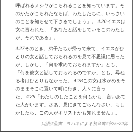
呼ばれるメシヤがこられることを知っています。そ
のかたがこられたならば、わたしたちに、いっさい
のことを知らせて下さるでしょう」。
4:26
イエスは
女に言われた、「あなたと話をしているこのわたし
が、それである」。
4:27
そのとき、弟子たちが帰って来て、イエスがひ
とりの女と話しておられるのを見て不思議に思った
が、しかし、「何を求めておられますか」とも、
「何を彼女と話しておられるのですか」とも、尋ね
る者はひとりもなかった。
4:28
この女は水がめをそ
のままそこに置いて町に行き、人々に言っ
た、
4:29
「わたしのしたことを何もかも、言いあて
た人がいます。さあ、見にきてごらんなさい。もし
かしたら、この人がキリストかも知れません」。
口語訳聖書 ヨハネによる福音書4章25−29節