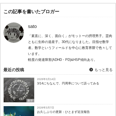
この記事を書いたブロガー
sato
「素直に、深く、面白く」がモットーの摂理男子。霊肉
ともに生粋の道産子。30代になりました。目指せ数学
者。数学というフィールドを中心に教育界隈で色々して
います。
軽度の発達障害(ADHD・PD)&HSP傾向あり。
最近の投稿
もっと見る
2026年3月14日
3/14にちなんで、円周率について語ってみる
数学
2026年3月7日
お久しぶりの更新：ひとまず近況報告