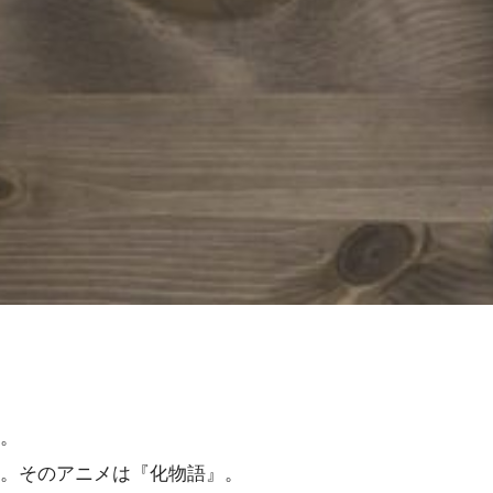
。
。そのアニメは『化物語』。