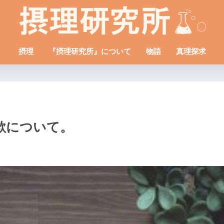
摂理
『摂理研究所』について
物語
真理探求
欺について。