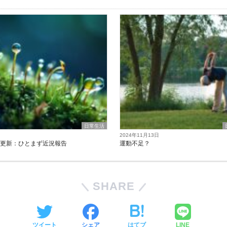
日常生活
2024年11月13日
の更新：ひとまず近況報告
運動不足？
SHARE
ツイート
シェア
はてブ
LINE