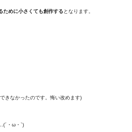
るために小さくても創作する
となります。
できなかったのです。悔い改めます)
´・ω・`)