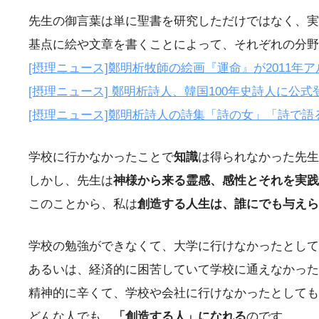
先生の御言葉は単に聖書を研究しただけではなく、実
基点に絵や文章を書くことによって、それぞれの分野
[摂理ニュース]鄭明析牧師の絵画『運命』が2011年アルゼ
[摂理ニュース] 鄭明析詩人、韓国100年史詩人に公
[摂理ニュース]鄭明析詩人の詩集「詩の女」「詩で
学校に行かなかったことで
知識
は得られなかった先生
しかし、先生は
神様から来る霊感、感性とそれを実践
このことから、私は
創造する人生は、誰にでも与え
学校の勉強ができなくて、大学に行けなかったとして
あるいは、経済的に困苦していて学校に通えなかった
精神的に辛くて、学校や会社に行けなかったとしても
どんな人でも、
「創造する人」になれる
のです。