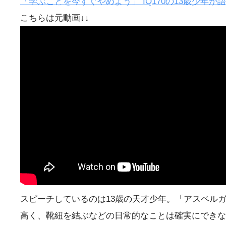
「学ぶことを今すぐやめよう」 IQ170の13歳少年が語った
こちらは元動画↓↓
スピーチしているのは13歳の天才少年。「アスペル
高く、靴紐を結ぶなどの日常的なことは確実にできな