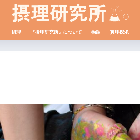
摂理
『摂理研究所』について
物語
真理探求