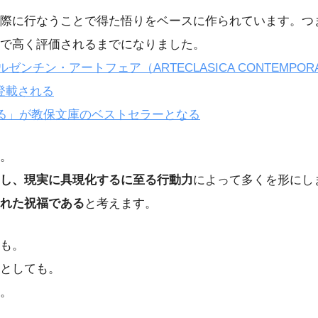
際に行なうことで得た悟りをベースに作られています。つ
で高く評価されるまでになりました。
ンチン・アートフェア（ARTECLASICA CONTEMPOR
式登載される
語る」が教保文庫のベストセラーとなる
。
し、現実に具現化するに至る行動力
によって多くを形にし
られた祝福である
と考えます。
も。
としても。
。