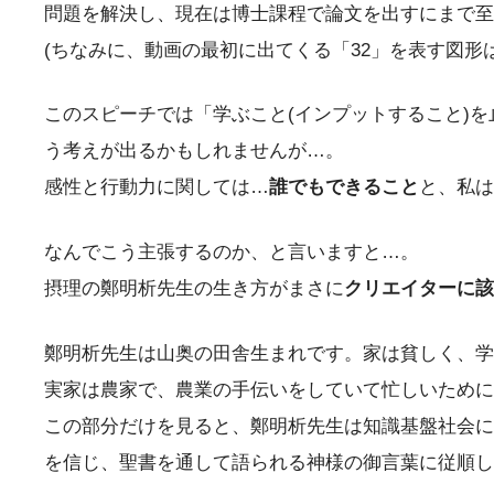
問題を解決し、現在は博士課程で論文を出すにまで至
(ちなみに、動画の最初に出てくる「32」を表す図形は、
このスピーチでは「学ぶこと(インプットすること)
う考えが出るかもしれませんが…。
感性と行動力に関しては…
誰でもできること
と、私は
なんでこう主張するのか、と言いますと…。
摂理の鄭明析先生の生き方がまさに
クリエイターに該
鄭明析先生は山奥の田舎生まれです。家は貧しく、学
実家は農家で、農業の手伝いをしていて忙しいために
この部分だけを見ると、鄭明析先生は知識基盤社会に
を信じ、聖書を通して語られる神様の御言葉に従順し