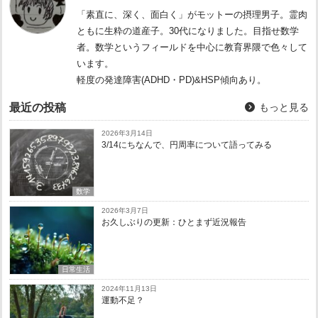
「素直に、深く、面白く」がモットーの摂理男子。霊肉
ともに生粋の道産子。30代になりました。目指せ数学
者。数学というフィールドを中心に教育界隈で色々して
います。
軽度の発達障害(ADHD・PD)&HSP傾向あり。
最近の投稿
もっと見る
2026年3月14日
3/14にちなんで、円周率について語ってみる
数学
2026年3月7日
お久しぶりの更新：ひとまず近況報告
日常生活
2024年11月13日
運動不足？