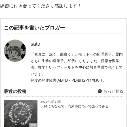
練習に付き合ってくださり感謝します！
この記事を書いたブロガー
sato
「素直に、深く、面白く」がモットーの摂理男子。霊肉
ともに生粋の道産子。30代になりました。目指せ数学
者。数学というフィールドを中心に教育界隈で色々して
います。
軽度の発達障害(ADHD・PD)&HSP傾向あり。
最近の投稿
もっと見る
2026年3月14日
3/14にちなんで、円周率について語ってみる
数学