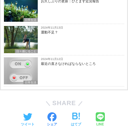
お久しぶりの更新：ひとまず近況報告
日常生活
2024年11月13日
運動不足？
日々感じること
2024年11月12日
最近の直さなければならないところ
日常生活
SHARE
ツイート
シェア
はてブ
LINE