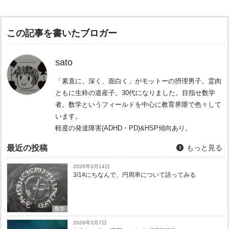
この記事を書いたブロガー
sato
「素直に、深く、面白く」がモットーの摂理男子。霊肉
ともに生粋の道産子。30代になりました。目指せ数学
者。数学というフィールドを中心に教育界隈で色々して
います。
軽度の発達障害(ADHD・PD)&HSP傾向あり。
最近の投稿
もっと見る
2026年3月14日
3/14にちなんで、円周率について語ってみる
数学
2026年3月7日