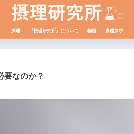
摂理
『摂理研究所』について
物語
真理探求
必要なのか？