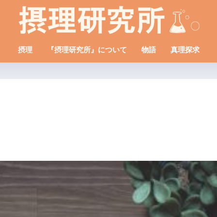
摂理
『摂理研究所』について
物語
真理探求