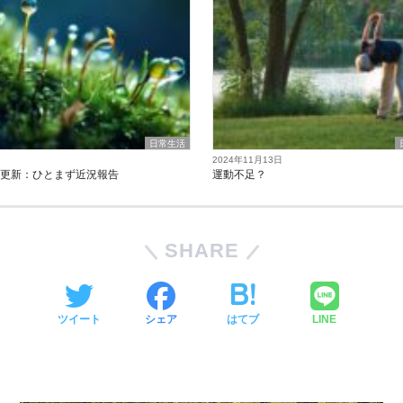
日常生活
2024年11月13日
の更新：ひとまず近況報告
運動不足？
SHARE
ツイート
シェア
はてブ
LINE