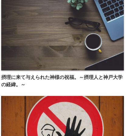
摂理に来て与えられた神様の祝福。～摂理人と神戸大学
の経緯。～