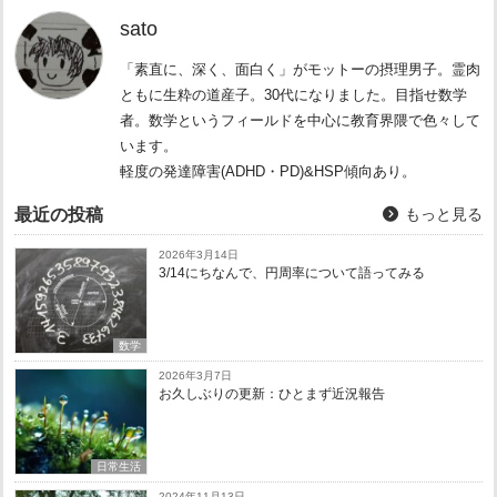
sato
「素直に、深く、面白く」がモットーの摂理男子。霊肉
ともに生粋の道産子。30代になりました。目指せ数学
者。数学というフィールドを中心に教育界隈で色々して
います。
軽度の発達障害(ADHD・PD)&HSP傾向あり。
最近の投稿
もっと見る
2026年3月14日
3/14にちなんで、円周率について語ってみる
数学
2026年3月7日
お久しぶりの更新：ひとまず近況報告
日常生活
2024年11月13日