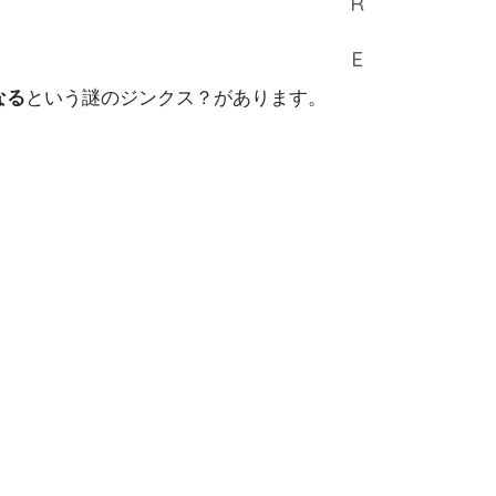
なる
という謎のジンクス？があります。
。