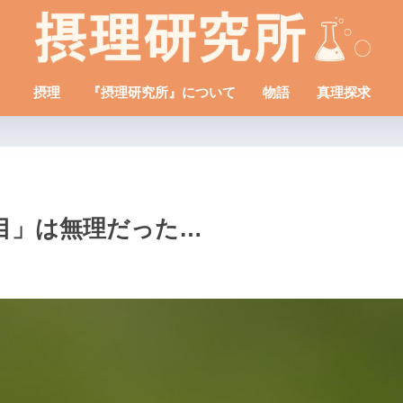
摂理
『摂理研究所』について
物語
真理探求
目」は無理だった…