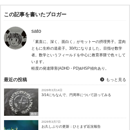
この記事を書いたブロガー
sato
「素直に、深く、面白く」がモットーの摂理男子。霊肉
ともに生粋の道産子。30代になりました。目指せ数学
者。数学というフィールドを中心に教育界隈で色々して
います。
軽度の発達障害(ADHD・PD)&HSP傾向あり。
最近の投稿
もっと見る
2026年3月14日
3/14にちなんで、円周率について語ってみる
数学
2026年3月7日
お久しぶりの更新：ひとまず近況報告