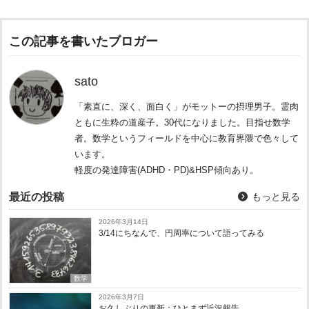
この記事を書いたブロガー
sato
「素直に、深く、面白く」がモットーの摂理男子。霊肉
ともに生粋の道産子。30代になりました。目指せ数学
者。数学というフィールドを中心に教育界隈で色々して
います。
軽度の発達障害(ADHD・PD)&HSP傾向あり。
最近の投稿
もっと見る
2026年3月14日
3/14にちなんで、円周率について語ってみる
数学
2026年3月7日
お久しぶりの更新：ひとまず近況報告