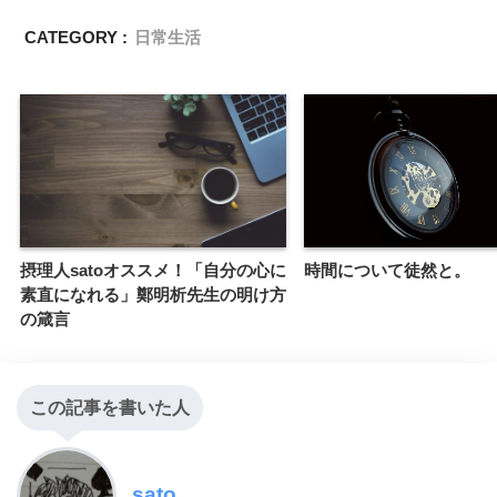
CATEGORY :
日常生活
摂理人satoオススメ！「自分の心に
時間について徒然と。
素直になれる」鄭明析先生の明け方
の箴言
この記事を書いた人
sato