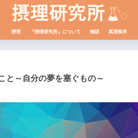
摂理
『摂理研究所』について
物語
真理探求
こと～自分の夢を塞ぐもの～