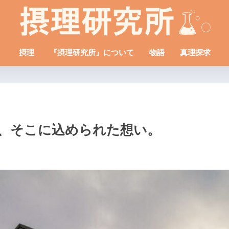
摂理
『摂理研究所』について
物語
真理探求
、そこに込められた想い。