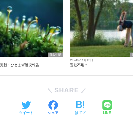
日常生活
2024年11月13日
の更新：ひとまず近況報告
運動不足？
SHARE
ツイート
シェア
はてブ
LINE