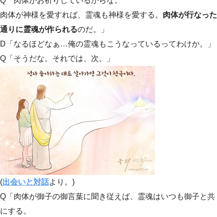
Q「肉体がお祈りしているからな。
肉体が神様を愛すれば、霊魂も神様を愛する。
肉体が行なった
通りに霊魂が作られる
のだ。」
D「なるほどなぁ…俺の霊魂もこうなっているってわけか。」
Q「そうだな。それでは、次。」
(
出会いと対話
より。)
Q「肉体が御子の御言葉に聞き従えば、霊魂はいつも御子と共
にする。