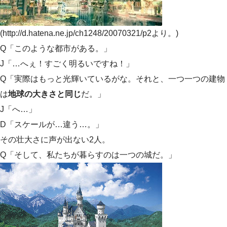
(http://d.hatena.ne.jp/ch1248/20070321/p2より。)
Q「このような都市がある。」
J「…へぇ！すごく明るいですね！」
Q「実際はもっと光輝いているがな。それと、一つ一つの建物
は
地球の大きさと同じ
だ。」
J「へ…」
D「スケールが…違う…。」
その壮大さに声が出ない2人。
Q「そして、私たちが暮らすのは一つの城だ。」