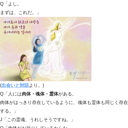
Q「よし。
まずは、これだ。」
(
出会いと対話
より。)
Q「人には
肉体・魂体・霊体
がある。
肉体がはっきり存在しているように、魂体も霊体も同じく存在
する。」
J「この霊魂、うれしそうですね。」