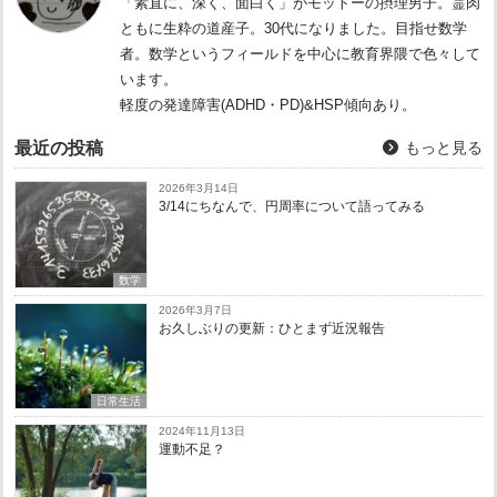
「素直に、深く、面白く」がモットーの摂理男子。霊肉
ともに生粋の道産子。30代になりました。目指せ数学
者。数学というフィールドを中心に教育界隈で色々して
います。
軽度の発達障害(ADHD・PD)&HSP傾向あり。
最近の投稿
もっと見る
2026年3月14日
3/14にちなんで、円周率について語ってみる
数学
2026年3月7日
お久しぶりの更新：ひとまず近況報告
日常生活
2024年11月13日
運動不足？