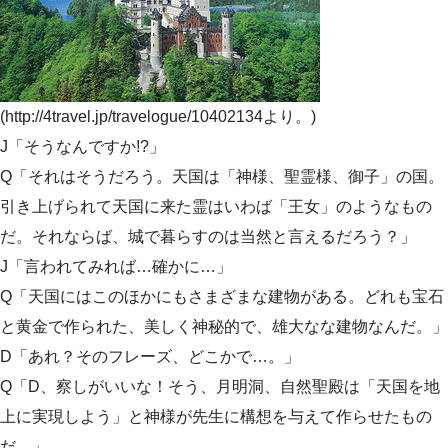
(http://4travel.jp/travelogue/10402134より。)
J「そうなんですか!?」
Q「それはそうだろう。天国は「神様、聖霊様、御子」の国。
引き上げられて天国に来た霊はいわば「王女」のようなもの
だ。それならば、城で暮らすのは当然と言えるだろう？」
J「言われてみれば…確かに…」
Q「天国にはこのほかにもさまざまな建物がある。どれも宝石
と黄金で作られた、美しく神秘的で、雄大なな建物なんだ。」
D「あれ？そのフレーズ、どこかで…。」
Q「D、察しがいいな！そう、月明洞、自然聖殿は「天国を地
上に実現しよう」と神様が先生に構想を与えて作らせたもの
だ。」