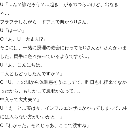
U「…ん？誰だろう？…起き上がるのつらいけど、出なき
ゃ…」
フラフラしながら、ドアまで向かうUさん。
U「はーい」
O「あ、U！大丈夫!?」
そこには、一緒に摂理の教会に行ってるOさんとCさんがいま
した。両手に色々持っているようですが…。
U「あ、こんにちは。
二人ともどうしたんですか？」
C「U、この間から体調悪そうにしてて、昨日も礼拝来てなか
ったから、もしかして風邪かなって…。
中入って大丈夫？」
U「えーと…実は今、インフルエンザにかかってしまって…中
には入らない方がいいかと…」
C「わかった。それじゃあ、ここで渡すね」