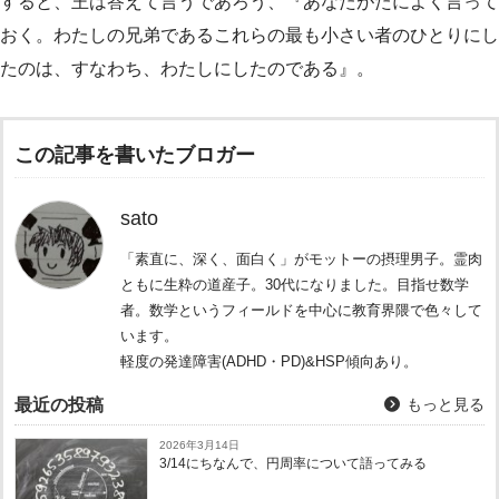
すると、王は答えて言うであろう、『あなたがたによく言って
おく。わたしの兄弟であるこれらの最も小さい者のひとりにし
たのは、すなわち、わたしにしたのである』。
この記事を書いたブロガー
sato
「素直に、深く、面白く」がモットーの摂理男子。霊肉
ともに生粋の道産子。30代になりました。目指せ数学
者。数学というフィールドを中心に教育界隈で色々して
います。
軽度の発達障害(ADHD・PD)&HSP傾向あり。
最近の投稿
もっと見る
2026年3月14日
3/14にちなんで、円周率について語ってみる