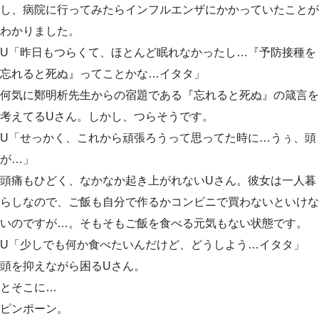
し、病院に行ってみたらインフルエンザにかかっていたことが
わかりました。
U「昨日もつらくて、ほとんど眠れなかったし…『予防接種を
忘れると死ぬ』ってことかな…イタタ」
何気に鄭明析先生からの宿題である『忘れると死ぬ』の箴言を
考えてるUさん。しかし、つらそうです。
U「せっかく、これから頑張ろうって思ってた時に…うぅ、頭
が…」
頭痛もひどく、なかなか起き上がれないUさん。彼女は一人暮
らしなので、ご飯も自分で作るかコンビニで買わないといけな
いのですが…。そもそもご飯を食べる元気もない状態です。
U「少しでも何か食べたいんだけど、どうしよう…イタタ」
頭を抑えながら困るUさん。
とそこに…
ピンポーン。