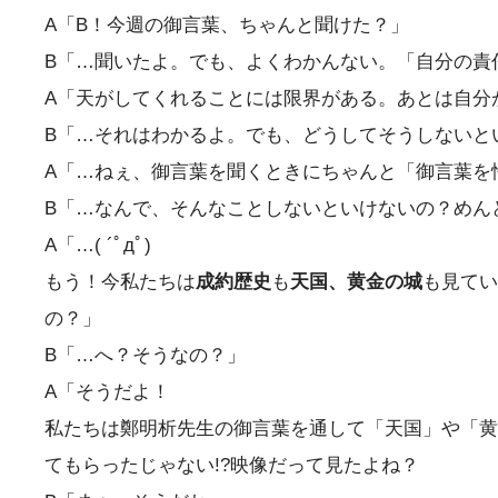
A「B！今週の御言葉、ちゃんと聞けた？」
B「…聞いたよ。でも、よくわかんない。「自分の責
A「天がしてくれることには限界がある。あとは自分
B「…それはわかるよ。でも、どうしてそうしないと
A「…ねぇ、御言葉を聞くときにちゃんと「御言葉を
B「…なんで、そんなことしないといけないの？めん
A「…( ´ﾟдﾟ)
もう！今私たちは
成約歴史
も
天国、黄金の城
も見てい
の？」
B「…へ？そうなの？」
A「そうだよ！
私たちは鄭明析先生の御言葉を通して「天国」や「黄
てもらったじゃない!?映像だって見たよね？