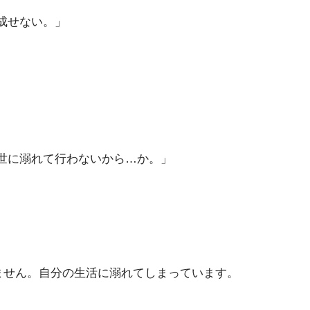
成せない。」
。
世に溺れて行わないから…か。」
ません。自分の生活に溺れてしまっています。