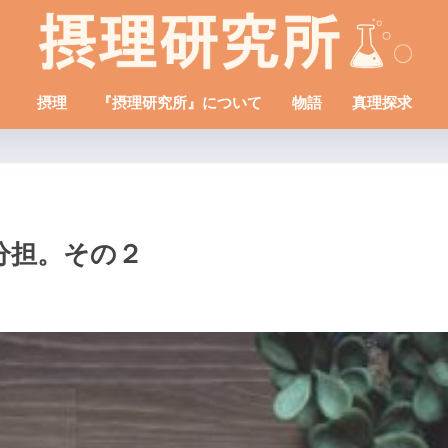
摂理
『摂理研究所』について
物語
真理探求
分担。その２