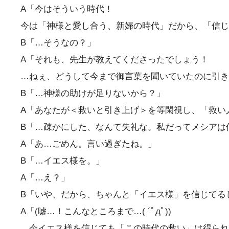
A「今はそういう時代！
今は「神様と愛し合う、新婦の時代」だから、「信じ
B「…そうなの？」
A「それも、先生が教えてくださったでしょう！
…ねぇ、どうして今まで御言葉を聞いていたのに引き
B「…神様の助けが足りないから？」
A「あなたが＜救いと引き上げ＞を等閑視し、「救い
B「…疎かにした、なんて失礼な。私だってメシアは
A「あ…ごめん。言い過ぎたね。」
B「…イエス様を。」
A「…え？」
B「いや、だから、ちゃんと「イエス様」を信じてる
A「(嘘…！こんなところまで…( ´ﾟдﾟ))
…今イエス様を信じても「この時代の救い」は得られ