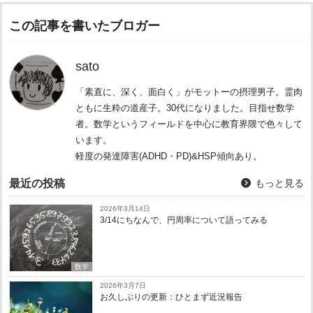
この記事を書いたブロガー
sato
「素直に、深く、面白く」がモットーの摂理男子。霊肉
ともに生粋の道産子。30代になりました。目指せ数学
者。数学というフィールドを中心に教育界隈で色々して
います。
軽度の発達障害(ADHD・PD)&HSP傾向あり。
最近の投稿
もっと見る
2026年3月14日
3/14にちなんで、円周率について語ってみる
数学
2026年3月7日
お久しぶりの更新：ひとまず近況報告