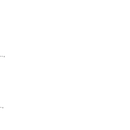
…。
…。