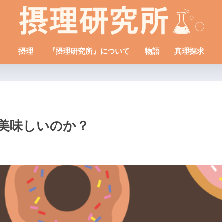
摂理
『摂理研究所』について
物語
真理探求
」は美味しいのか？