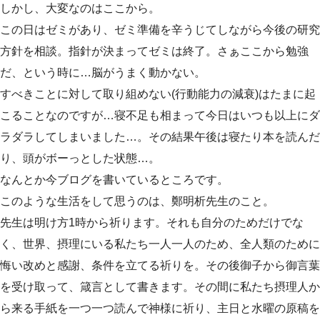
しかし、大変なのはここから。
この日はゼミがあり、ゼミ準備を辛うじてしながら今後の研究
方針を相談。指針が決まってゼミは終了。さぁここから勉強
だ、という時に…脳がうまく動かない。
すべきことに対して取り組めない(行動能力の減衰)はたまに起
こることなのですが…寝不足も相まって今日はいつも以上にダ
ラダラしてしまいました…。その結果午後は寝たり本を読んだ
り、頭がボーっとした状態…。
なんとか今ブログを書いているところです。
このような生活をして思うのは、鄭明析先生のこと。
先生は明け方1時から祈ります。それも自分のためだけでな
く、世界、摂理にいる私たち一人一人のため、全人類のために
悔い改めと感謝、条件を立てる祈りを。その後御子から御言葉
を受け取って、箴言として書きます。その間に私たち摂理人か
ら来る手紙を一つ一つ読んで神様に祈り、主日と水曜の原稿を