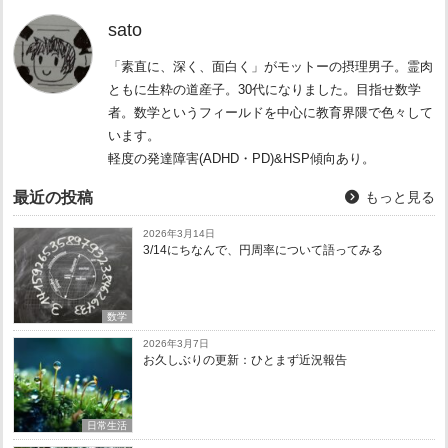
sato
「素直に、深く、面白く」がモットーの摂理男子。霊肉
ともに生粋の道産子。30代になりました。目指せ数学
者。数学というフィールドを中心に教育界隈で色々して
います。
軽度の発達障害(ADHD・PD)&HSP傾向あり。
最近の投稿
もっと見る
2026年3月14日
3/14にちなんで、円周率について語ってみる
数学
2026年3月7日
お久しぶりの更新：ひとまず近況報告
日常生活