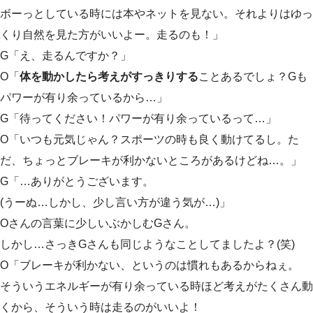
ボーっとしている時には本やネットを見ない。それよりはゆっ
くり自然を見た方がいいよー。走るのも！」
G「え、走るんですか？」
O「
体を動かしたら考えがすっきりする
ことあるでしょ？Gも
パワーが有り余っているから…」
G「待ってください！パワーが有り余っているって…」
O「いつも元気じゃん？スポーツの時も良く動けてるし。た
だ、ちょっとブレーキが利かないところがあるけどね…。」
G「…ありがとうございます。
(うーぬ…しかし、少し言い方が違う気が…)」
Oさんの言葉に少しいぶかしむGさん。
しかし…さっきGさんも同じようなことしてましたよ？(笑)
O「ブレーキが利かない、というのは慣れもあるからねぇ。
そういうエネルギーが有り余っている時ほど考えがたくさん動
くから、そういう時は走るのがいいよ！