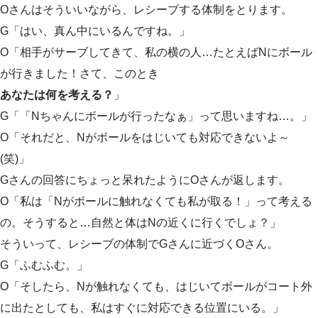
Oさんはそういいながら、レシーブする体制をとります。
G「はい、真ん中にいるんですね。」
O「相手がサーブしてきて、私の横の人…たとえばNにボール
が行きました！さて、このとき
あなたは何を考える？
」
G「「Nちゃんにボールが行ったなぁ」って思いますね…。」
O「それだと、Nがボールをはじいても対応できないよ～
(笑)」
Gさんの回答にちょっと呆れたようにOさんが返します。
O「私は「Nがボールに触れなくても私が取る！」って考える
の。そうすると…自然と体はNの近くに行くでしょ？」
そういって、レシーブの体制でGさんに近づくOさん。
G「ふむふむ。」
O「そしたら、Nが触れなくても、はじいてボールがコート外
に出たとしても、私はすぐに対応できる位置にいる。」