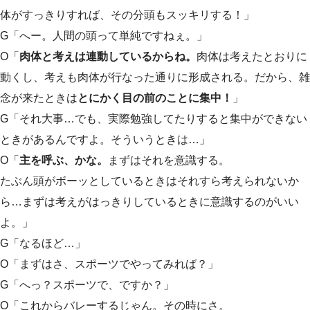
体がすっきりすれば、その分頭もスッキリする！」
G「へー。人間の頭って単純ですねぇ。」
O「
肉体と考えは連動しているからね。
肉体は考えたとおりに
動くし、考えも肉体が行なった通りに形成される。だから、雑
念が来たときは
とにかく目の前のことに集中！
」
G「それ大事…でも、実際勉強してたりすると集中ができない
ときがあるんですよ。そういうときは…」
O「
主を呼ぶ、かな。
まずはそれを意識する。
たぶん頭がボーッとしているときはそれすら考えられないか
ら…まずは考えがはっきりしているときに意識するのがいい
よ。」
G「なるほど…」
O「まずはさ、スポーツでやってみれば？」
G「へっ？スポーツで、ですか？」
O「これからバレーするじゃん。その時にさ。