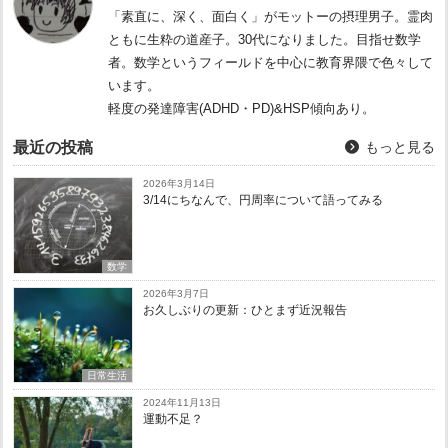
「素直に、深く、面白く」がモットーの摂理男子。霊肉
ともに生粋の道産子。30代になりました。目指せ数学
者。数学というフィールドを中心に教育界隈で色々して
います。
軽度の発達障害(ADHD・PD)&HSP傾向あり。
最近の投稿
もっと見る
2026年3月14日
3/14にちなんで、円周率について語ってみる
数学
2026年3月7日
お久しぶりの更新：ひとまず近況報告
日常生活
2024年11月13日
運動不足？