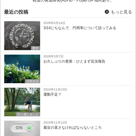
軽度の発達障害(ADHD・PD)&HSP傾向あり。
最近の投稿
もっと見る
2026年3月14日
3/14にちなんで、円周率について語ってみる
数学
2026年3月7日
お久しぶりの更新：ひとまず近況報告
日常生活
2024年11月13日
運動不足？
日々感じること
2024年11月12日
最近の直さなければならないところ