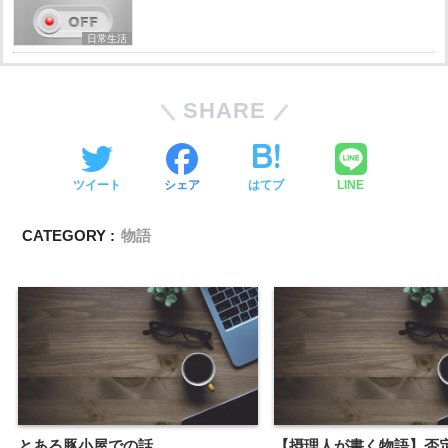
日常生活
SHARE
ツイート
シェア
はてブ
LINE
CATEGORY :
物語
とある豚小屋での話。
【摂理人が書く物語】否