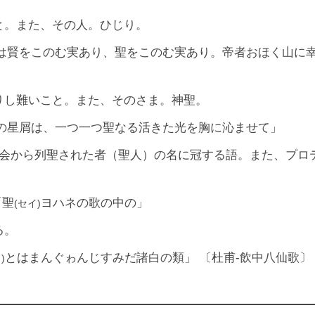
と。また、その人。ひじり。
し、山は賢をこのむ実あり、聖をこのむ実あり。帝者おほく山
たりし難いこと。また、そのさま。神聖。
の其の星屑は、一つ一つ聖なる活きた光を胸に沁ませて」
マ‐カトリック教会から列聖された者（聖人）の名に冠する語。ま
「聖
ヨハネの歌の中の」
(セイ)
る。
とはまんぐゎんじすみだ諸白の類」 〔杜甫‐飲中八仙歌〕
)