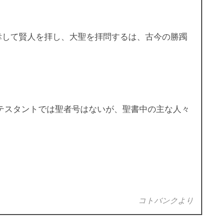
に幸して賢人を拝し、大聖を拝問するは、古今の勝躅
た、プロテスタントでは聖者号はないが、聖書中の主な人々
コトバンクより