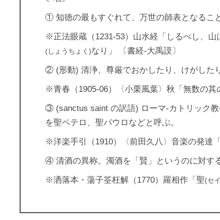
① 知徳の最もすぐれて、万世の師表となるこ
※正法眼蔵（1231‐53）山水経「しるべ
なり」 〔書経‐大禹謨〕
(しょうちょく)
② (形動) 清浄、尊厳でおかしたり、けがし
※青春（1905‐06）〈小栗風葉〉秋「無数
③ (sanctus saint の訳語) ロー
を聖ペテロ、聖パウロなどと呼ぶ。
※洋楽手引（1910）〈前田久八〉音楽の発達
④ 清酒の異称。濁酒を「賢」というのに対す
※洒落本・蕩子筌枉解（1770）羅相作「聖
(セイ