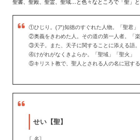
聖書、聖殿、聖霊、聖域…と色々なところで「聖」と
①ひじり。(ア)知徳のすぐれた人物。「聖君」
②奥義をきわめた人。その道の第一人者。「
③天子。また、天子に関することに添える語
④けがれがなくきよらか。「聖域」「聖火」
⑤キリスト教で、聖人とされる人の名に冠する語。
せい【聖】
〘名〙