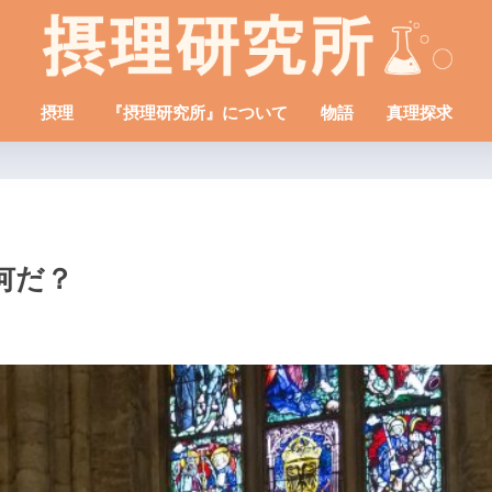
摂理
『摂理研究所』について
物語
真理探求
何だ？