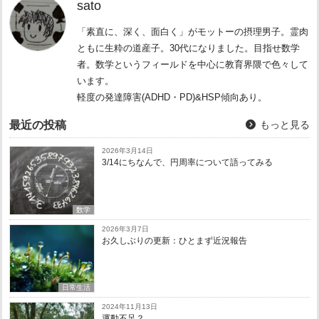
sato
「素直に、深く、面白く」がモットーの摂理男子。霊肉
ともに生粋の道産子。30代になりました。目指せ数学
者。数学というフィールドを中心に教育界隈で色々して
います。
軽度の発達障害(ADHD・PD)&HSP傾向あり。
最近の投稿
もっと見る
2026年3月14日
3/14にちなんで、円周率について語ってみる
数学
2026年3月7日
お久しぶりの更新：ひとまず近況報告
日常生活
2024年11月13日
運動不足？