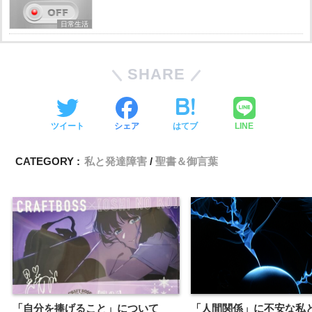
日常生活
SHARE
ツイート
シェア
はてブ
LINE
CATEGORY :
私と発達障害
聖書＆御言葉
「自分を捧げること」について
「人間関係」に不安な私